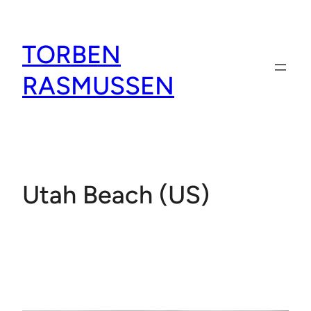
Spring
til
TORBEN
indhold
RASMUSSEN
Utah Beach (US)