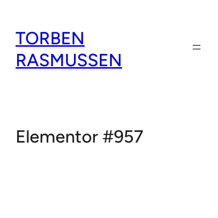
Spring
til
TORBEN
indhold
RASMUSSEN
Elementor #957